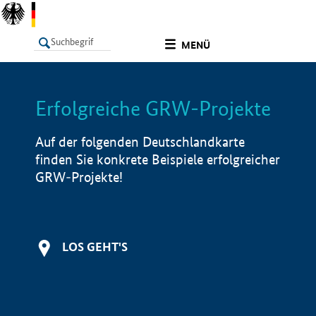
undefined
MENÜ
Erfolgreiche GRW-Projekte
LISTE
Filter
Info
Auf der folgenden Deutschlandkarte
finden Sie konkrete Beispiele erfolgreicher
GRW-Projekte!
LOS GEHT'S