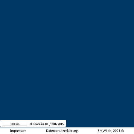
100 km
© Geobasis-DE / BKG 2015
Impressum
Datenschutzerklärung
BMWi.de, 2021 ©