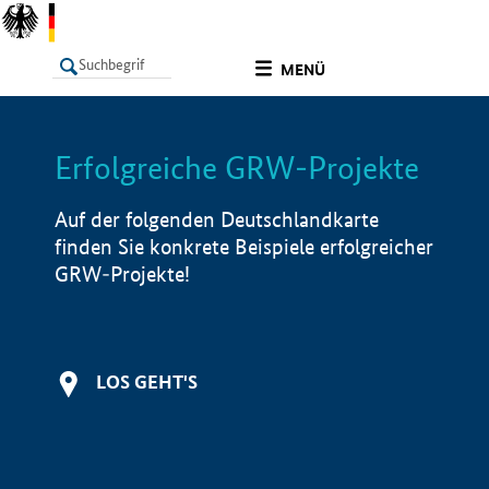
undefined
MENÜ
Erfolgreiche GRW-Projekte
LISTE
Filter
Info
Auf der folgenden Deutschlandkarte
finden Sie konkrete Beispiele erfolgreicher
GRW-Projekte!
LOS GEHT'S