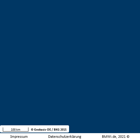
100 km
© Geobasis-DE / BKG 2015
Impressum
Datenschutzerklärung
BMWi.de, 2021 ©