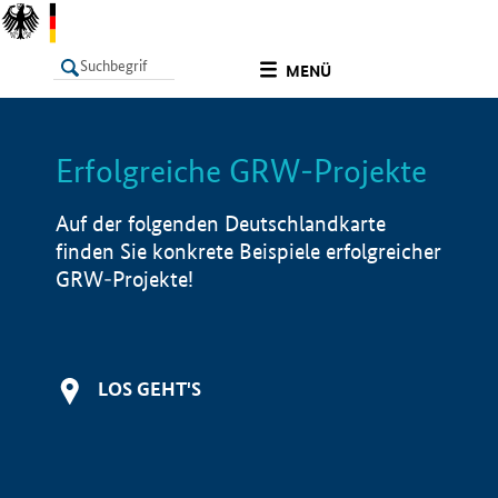
undefined
MENÜ
Erfolgreiche GRW-Projekte
LISTE
Filter
Info
Auf der folgenden Deutschlandkarte
finden Sie konkrete Beispiele erfolgreicher
GRW-Projekte!
LOS GEHT'S