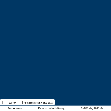
100 km
© Geobasis-DE / BKG 2015
Impressum
Datenschutzerklärung
BMWi.de, 2021 ©