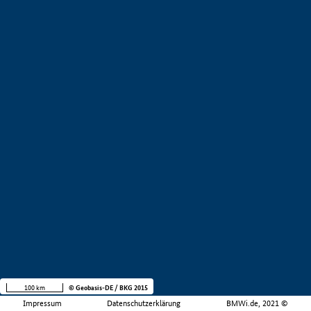
100 km
© Geobasis-DE / BKG 2015
Impressum
Datenschutzerklärung
BMWi.de, 2021 ©