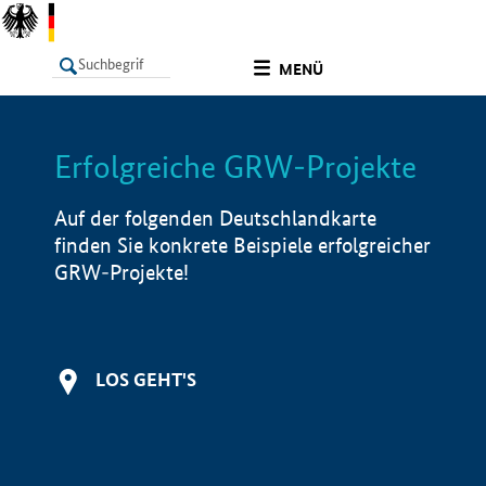
undefined
MENÜ
Erfolgreiche GRW-Projekte
LISTE
Filter
Info
Auf der folgenden Deutschlandkarte
finden Sie konkrete Beispiele erfolgreicher
GRW-Projekte!
LOS GEHT'S