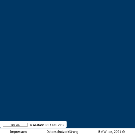
100 km
© Geobasis-DE / BKG 2015
Impressum
Datenschutzerklärung
BMWi.de, 2021 ©