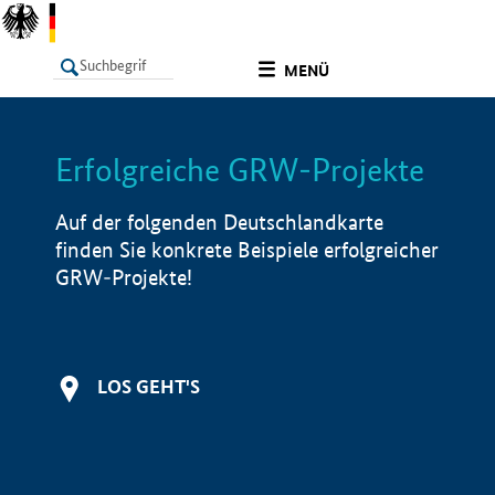
undefined
MENÜ
Erfolgreiche GRW-Projekte
LISTE
Filter
Info
Auf der folgenden Deutschlandkarte
finden Sie konkrete Beispiele erfolgreicher
GRW-Projekte!
LOS GEHT'S