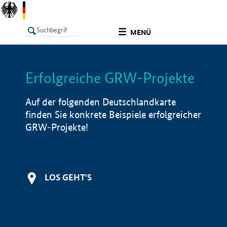
undefined
MENÜ
Erfolgreiche GRW-Projekte
LISTE
Filter
Info
Auf der folgenden Deutschlandkarte
finden Sie konkrete Beispiele erfolgreicher
GRW-Projekte!
LOS GEHT'S