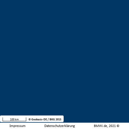
100 km
© Geobasis-DE / BKG 2015
Impressum
Datenschutzerklärung
BMWi.de, 2021 ©