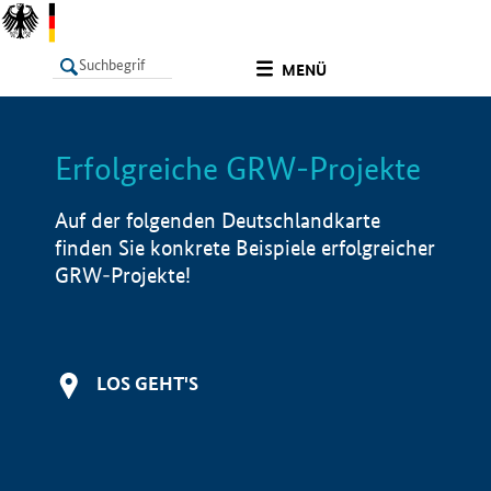
undefined
MENÜ
Erfolgreiche GRW-Projekte
LISTE
Filter
Info
Auf der folgenden Deutschlandkarte
finden Sie konkrete Beispiele erfolgreicher
GRW-Projekte!
LOS GEHT'S