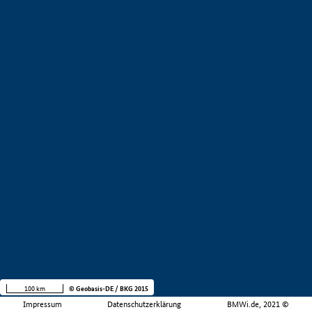
100 km
© Geobasis-DE / BKG 2015
Impressum
Datenschutzerklärung
BMWi.de, 2021 ©