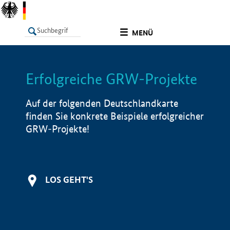
undefined
MENÜ
Erfolgreiche GRW-Projekte
LISTE
Filter
Info
Auf der folgenden Deutschlandkarte
finden Sie konkrete Beispiele erfolgreicher
GRW-Projekte!
LOS GEHT'S