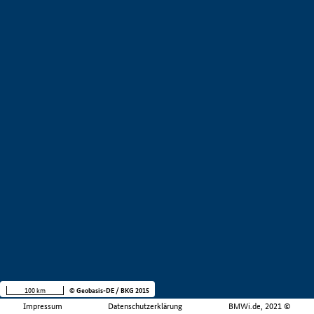
100 km
© Geobasis-DE / BKG 2015
Impressum
Datenschutzerklärung
BMWi.de, 2021 ©