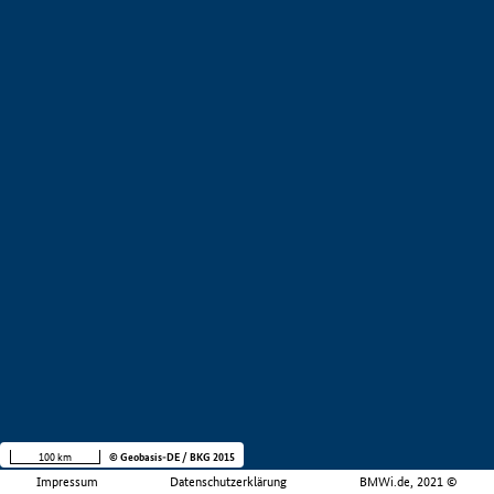
100 km
© Geobasis-DE / BKG 2015
Impressum
Datenschutzerklärung
BMWi.de, 2021 ©