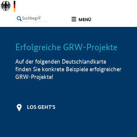
undefined
MENÜ
Erfolgreiche GRW-Projekte
LISTE
Filter
Info
Auf der folgenden Deutschlandkarte
finden Sie konkrete Beispiele erfolgreicher
GRW-Projekte!
LOS GEHT'S