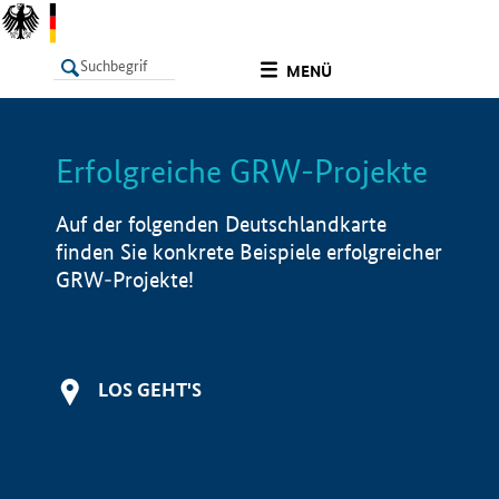
undefined
MENÜ
Erfolgreiche GRW-Projekte
LISTE
Filter
Info
Auf der folgenden Deutschlandkarte
finden Sie konkrete Beispiele erfolgreicher
GRW-Projekte!
LOS GEHT'S