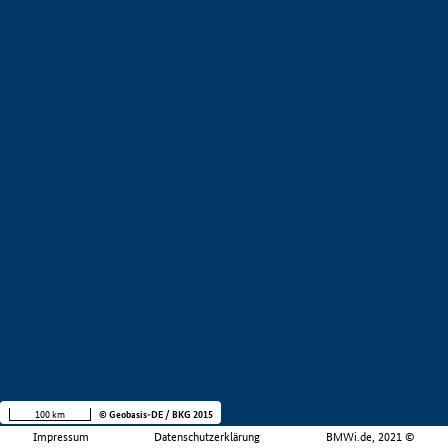
100 km
© Geobasis-DE / BKG 2015
Impressum
Datenschutzerklärung
BMWi.de, 2021 ©