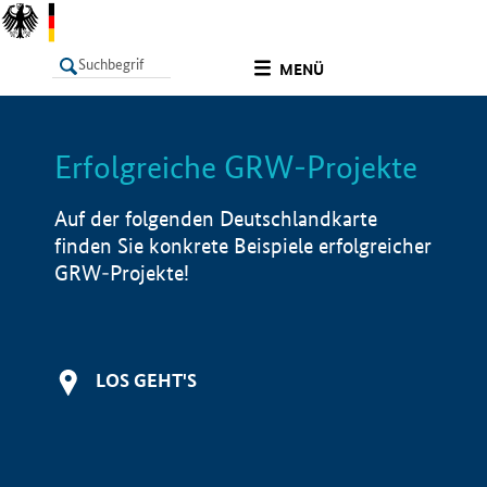
undefined
MENÜ
Erfolgreiche GRW-Projekte
LISTE
Filter
Info
Auf der folgenden Deutschlandkarte
finden Sie konkrete Beispiele erfolgreicher
GRW-Projekte!
LOS GEHT'S