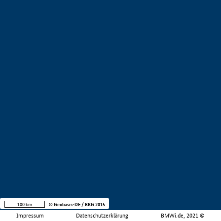
100 km
© Geobasis-DE / BKG 2015
Impressum
Datenschutzerklärung
BMWi.de, 2021 ©