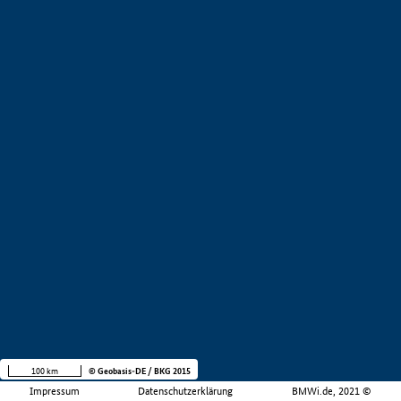
100 km
© Geobasis-DE / BKG 2015
Impressum
Datenschutzerklärung
BMWi.de, 2021 ©