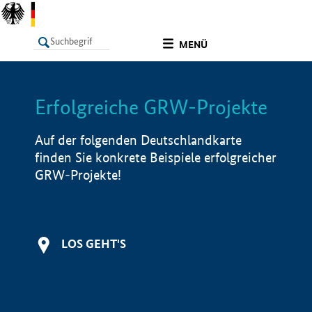
undefined
MENÜ
Erfolgreiche GRW-Projekte
LISTE
Filter
Info
Auf der folgenden Deutschlandkarte
finden Sie konkrete Beispiele erfolgreicher
GRW-Projekte!
LOS GEHT'S