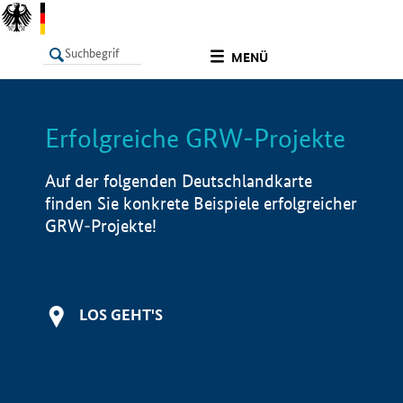
undefined
MENÜ
Erfolgreiche GRW-Projekte
LISTE
Filter
Info
Auf der folgenden Deutschlandkarte
finden Sie konkrete Beispiele erfolgreicher
GRW-Projekte!
LOS GEHT'S