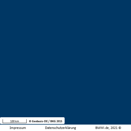
100 km
© Geobasis-DE / BKG 2015
Impressum
Datenschutzerklärung
BMWi.de, 2021 ©