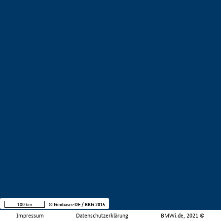
100 km
© Geobasis-DE / BKG 2015
Impressum
Datenschutzerklärung
BMWi.de, 2021 ©