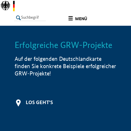
undefined
MENÜ
Erfolgreiche GRW-Projekte
LISTE
Filter
Info
Auf der folgenden Deutschlandkarte
finden Sie konkrete Beispiele erfolgreicher
GRW-Projekte!
LOS GEHT'S