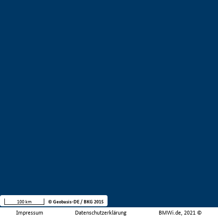
100 km
© Geobasis-DE / BKG 2015
Impressum
Datenschutzerklärung
BMWi.de, 2021 ©