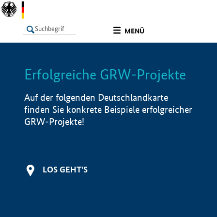
undefined
MENÜ
Erfolgreiche GRW-Projekte
LISTE
Filter
Info
Auf der folgenden Deutschlandkarte
finden Sie konkrete Beispiele erfolgreicher
GRW-Projekte!
LOS GEHT'S