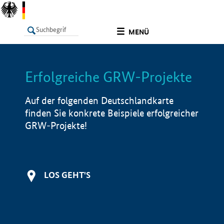
undefined
MENÜ
Erfolgreiche GRW-Projekte
LISTE
Filter
Info
Auf der folgenden Deutschlandkarte
finden Sie konkrete Beispiele erfolgreicher
GRW-Projekte!
LOS GEHT'S