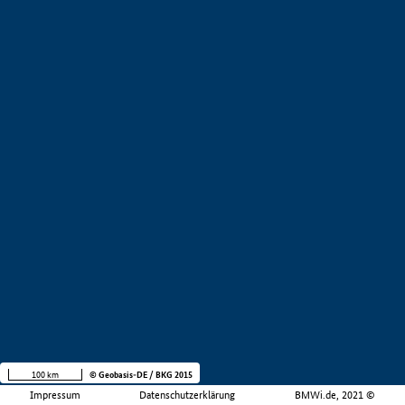
100 km
© Geobasis-DE / BKG 2015
Impressum
Datenschutzerklärung
BMWi.de, 2021 ©