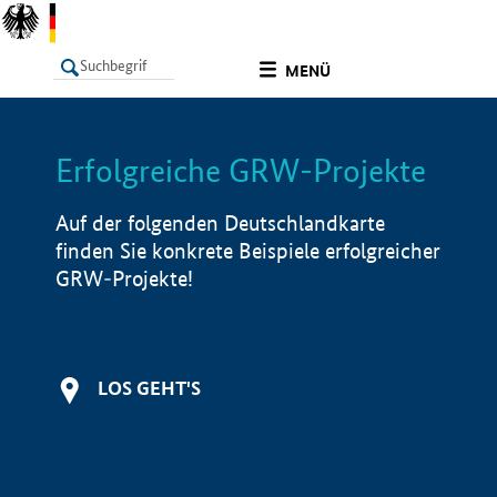
undefined
MENÜ
Erfolgreiche GRW-Projekte
LISTE
Filter
Info
Auf der folgenden Deutschlandkarte
finden Sie konkrete Beispiele erfolgreicher
GRW-Projekte!
LOS GEHT'S