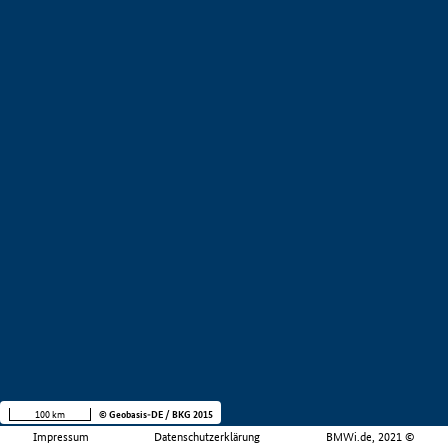
100 km
© Geobasis-DE / BKG 2015
Impressum
Datenschutzerklärung
BMWi.de, 2021 ©