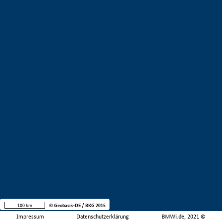
100 km
© Geobasis-DE / BKG 2015
Impressum
Datenschutzerklärung
BMWi.de, 2021 ©