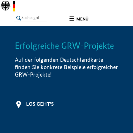
undefined
MENÜ
Erfolgreiche GRW-Projekte
LISTE
Filter
Info
Auf der folgenden Deutschlandkarte
finden Sie konkrete Beispiele erfolgreicher
GRW-Projekte!
LOS GEHT'S