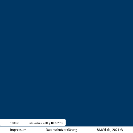
100 km
© Geobasis-DE / BKG 2015
Impressum
Datenschutzerklärung
BMWi.de, 2021 ©