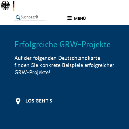
undefined
MENÜ
Erfolgreiche GRW-Projekte
LISTE
Filter
Info
Auf der folgenden Deutschlandkarte
finden Sie konkrete Beispiele erfolgreicher
GRW-Projekte!
LOS GEHT'S