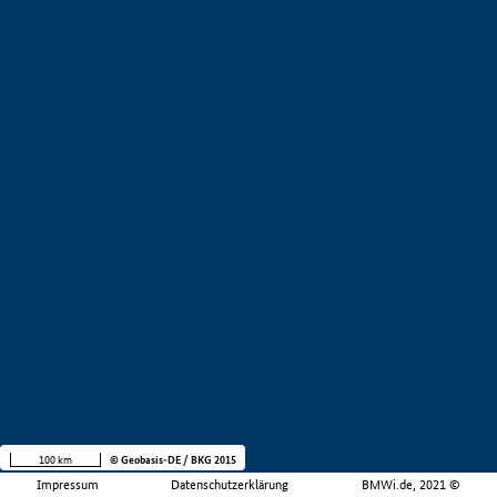
100 km
© Geobasis-DE / BKG 2015
Impressum
Datenschutzerklärung
BMWi.de, 2021 ©