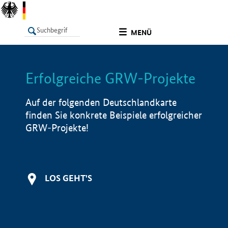
undefined
MENÜ
Erfolgreiche GRW-Projekte
LISTE
Filter
Info
Auf der folgenden Deutschlandkarte
finden Sie konkrete Beispiele erfolgreicher
GRW-Projekte!
LOS GEHT'S