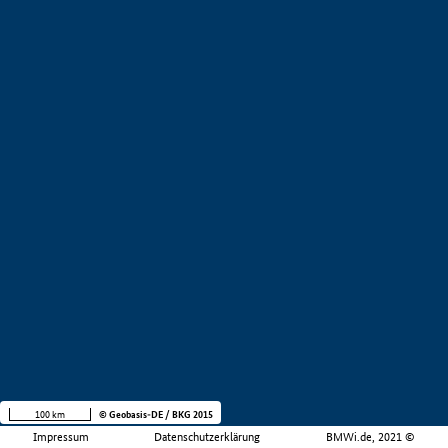
100 km
© Geobasis-DE / BKG 2015
Impressum
Datenschutzerklärung
BMWi.de, 2021 ©