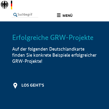
undefined
MENÜ
Erfolgreiche GRW-Projekte
LISTE
Filter
Info
Auf der folgenden Deutschlandkarte
finden Sie konkrete Beispiele erfolgreicher
GRW-Projekte!
LOS GEHT'S