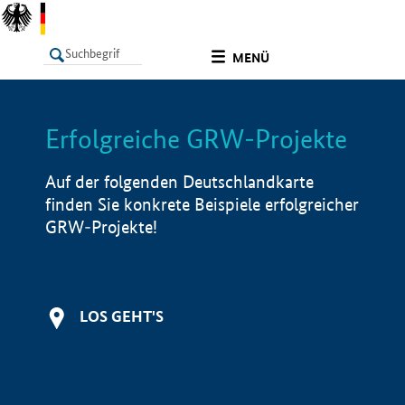
undefined
MENÜ
Erfolgreiche GRW-Projekte
LISTE
Filter
Info
Auf der folgenden Deutschlandkarte
finden Sie konkrete Beispiele erfolgreicher
GRW-Projekte!
LOS GEHT'S