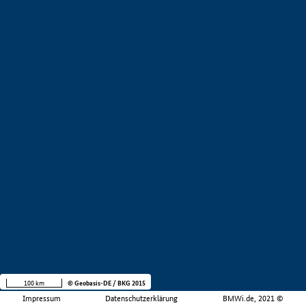
100 km
© Geobasis-DE / BKG 2015
Impressum
Datenschutzerklärung
BMWi.de, 2021 ©