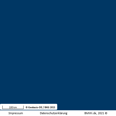
100 km
© Geobasis-DE / BKG 2015
Impressum
Datenschutzerklärung
BMWi.de, 2021 ©