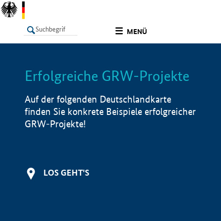
undefined
MENÜ
Erfolgreiche GRW-Projekte
LISTE
Filter
Info
Auf der folgenden Deutschlandkarte
finden Sie konkrete Beispiele erfolgreicher
GRW-Projekte!
LOS GEHT'S