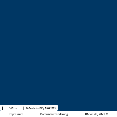
100 km
© Geobasis-DE / BKG 2015
Impressum
Datenschutzerklärung
BMWi.de, 2021 ©