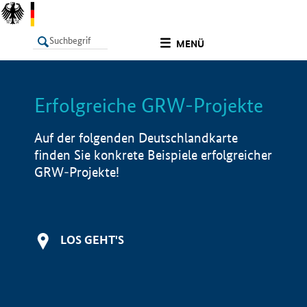
undefined
MENÜ
Erfolgreiche GRW-Projekte
LISTE
Filter
Info
Auf der folgenden Deutschlandkarte
finden Sie konkrete Beispiele erfolgreicher
GRW-Projekte!
LOS GEHT'S