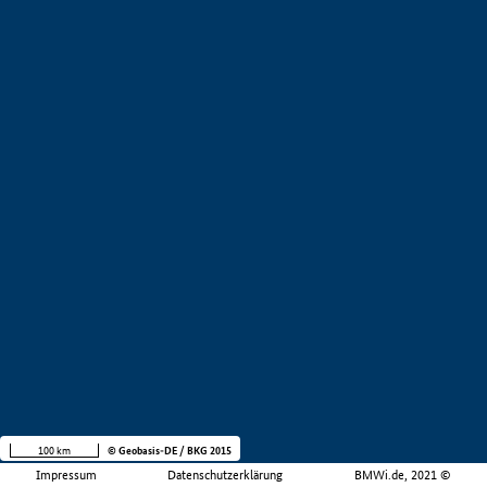
100 km
© Geobasis-DE / BKG 2015
Impressum
Datenschutzerklärung
BMWi.de, 2021 ©