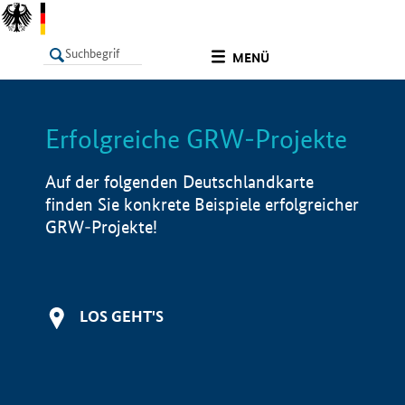
undefined
MENÜ
Erfolgreiche GRW-Projekte
LISTE
Filter
Info
Auf der folgenden Deutschlandkarte
finden Sie konkrete Beispiele erfolgreicher
GRW-Projekte!
LOS GEHT'S