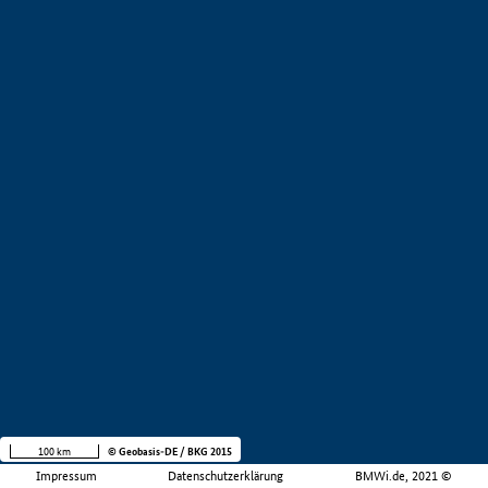
100 km
© Geobasis-DE / BKG 2015
Impressum
Datenschutzerklärung
BMWi.de, 2021 ©