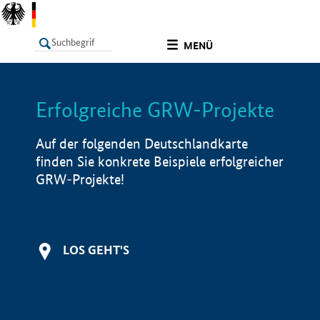
undefined
MENÜ
Erfolgreiche GRW-Projekte
LISTE
Filter
Info
Auf der folgenden Deutschlandkarte
finden Sie konkrete Beispiele erfolgreicher
GRW-Projekte!
LOS GEHT'S