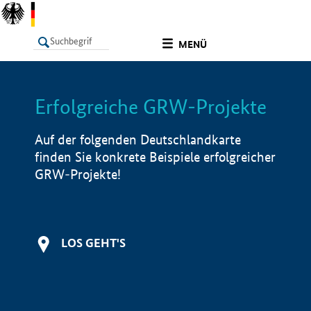
undefined
MENÜ
Erfolgreiche GRW-Projekte
LISTE
Filter
Info
Auf der folgenden Deutschlandkarte
finden Sie konkrete Beispiele erfolgreicher
GRW-Projekte!
LOS GEHT'S