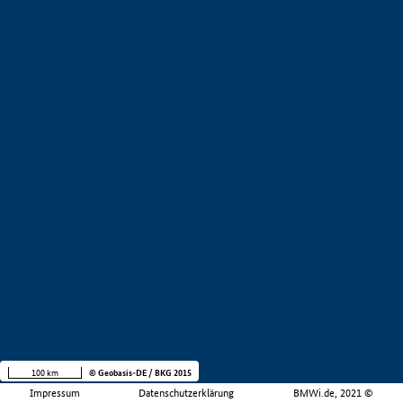
100 km
© Geobasis-DE / BKG 2015
Impressum
Datenschutzerklärung
BMWi.de, 2021 ©