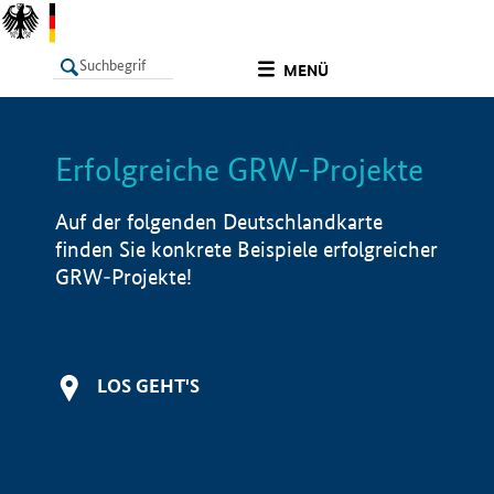
undefined
MENÜ
Erfolgreiche GRW-Projekte
LISTE
Filter
Info
Auf der folgenden Deutschlandkarte
finden Sie konkrete Beispiele erfolgreicher
GRW-Projekte!
LOS GEHT'S