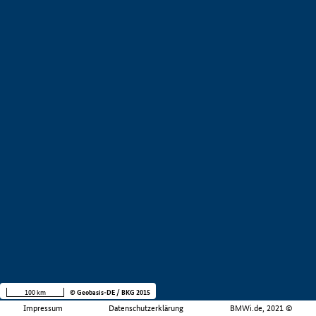
100 km
© Geobasis-DE / BKG 2015
Impressum
Datenschutzerklärung
BMWi.de, 2021 ©