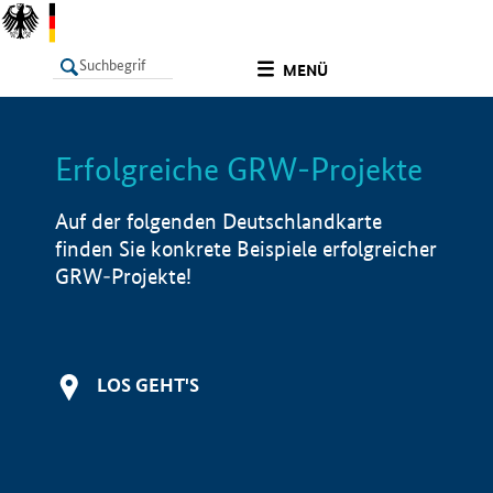
undefined
MENÜ
Erfolgreiche GRW-Projekte
LISTE
Filter
Info
Auf der folgenden Deutschlandkarte
finden Sie konkrete Beispiele erfolgreicher
GRW-Projekte!
LOS GEHT'S