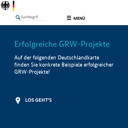
undefined
MENÜ
Erfolgreiche GRW-Projekte
LISTE
Filter
Info
Auf der folgenden Deutschlandkarte
finden Sie konkrete Beispiele erfolgreicher
GRW-Projekte!
LOS GEHT'S