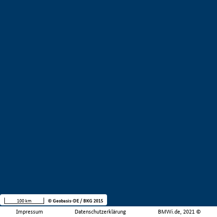
100 km
© Geobasis-DE / BKG 2015
Impressum
Datenschutzerklärung
BMWi.de, 2021 ©