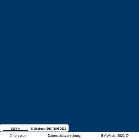
100 km
© Geobasis-DE / BKG 2015
Impressum
Datenschutzerklärung
BMWi.de, 2021 ©