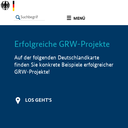
undefined
MENÜ
Erfolgreiche GRW-Projekte
LISTE
Filter
Info
Auf der folgenden Deutschlandkarte
finden Sie konkrete Beispiele erfolgreicher
GRW-Projekte!
LOS GEHT'S