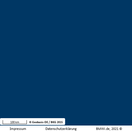
100 km
© Geobasis-DE / BKG 2015
Impressum
Datenschutzerklärung
BMWi.de, 2021 ©