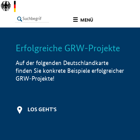
undefined
MENÜ
Erfolgreiche GRW-Projekte
LISTE
Filter
Info
Auf der folgenden Deutschlandkarte
finden Sie konkrete Beispiele erfolgreicher
GRW-Projekte!
LOS GEHT'S