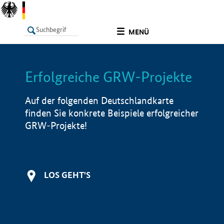
undefined
MENÜ
Erfolgreiche GRW-Projekte
LISTE
Filter
Info
Auf der folgenden Deutschlandkarte
finden Sie konkrete Beispiele erfolgreicher
GRW-Projekte!
LOS GEHT'S