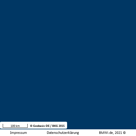
100 km
© Geobasis-DE / BKG 2015
Impressum
Datenschutzerklärung
BMWi.de, 2021 ©