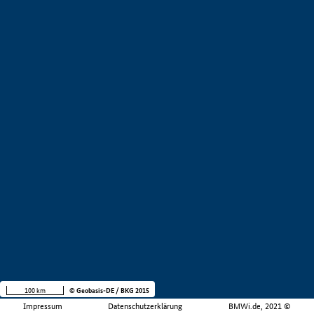
100 km
© Geobasis-DE / BKG 2015
Impressum
Datenschutzerklärung
BMWi.de, 2021 ©