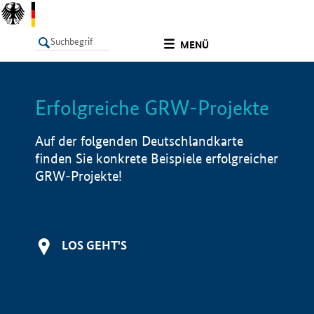
undefined
MENÜ
Erfolgreiche GRW-Projekte
LISTE
Filter
Info
Auf der folgenden Deutschlandkarte
finden Sie konkrete Beispiele erfolgreicher
GRW-Projekte!
LOS GEHT'S