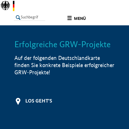
undefined
MENÜ
Erfolgreiche GRW-Projekte
LISTE
Filter
Info
Auf der folgenden Deutschlandkarte
finden Sie konkrete Beispiele erfolgreicher
GRW-Projekte!
LOS GEHT'S