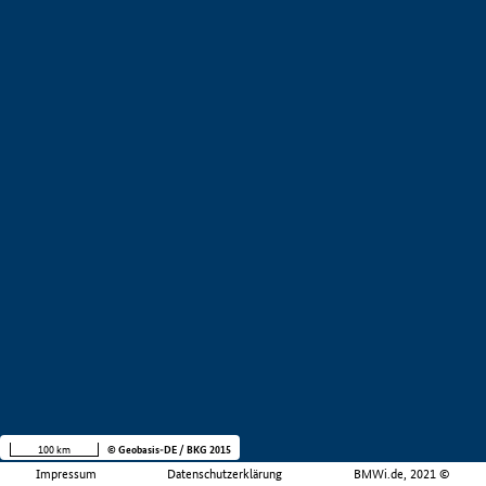
100 km
© Geobasis-DE / BKG 2015
Impressum
Datenschutzerklärung
BMWi.de, 2021 ©