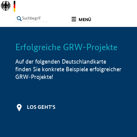
undefined
MENÜ
Erfolgreiche GRW-Projekte
LISTE
Filter
Info
Auf der folgenden Deutschlandkarte
finden Sie konkrete Beispiele erfolgreicher
GRW-Projekte!
LOS GEHT'S