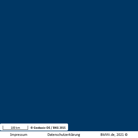
100 km
© Geobasis-DE / BKG 2015
Impressum
Datenschutzerklärung
BMWi.de, 2021 ©