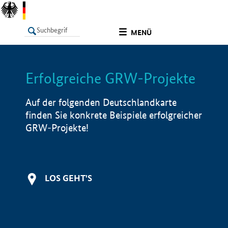
undefined
MENÜ
Erfolgreiche GRW-Projekte
LISTE
Filter
Info
Auf der folgenden Deutschlandkarte
finden Sie konkrete Beispiele erfolgreicher
GRW-Projekte!
LOS GEHT'S