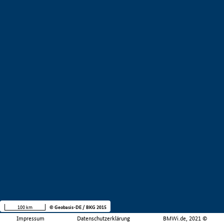
100 km
© Geobasis-DE / BKG 2015
Impressum
Datenschutzerklärung
BMWi.de, 2021 ©