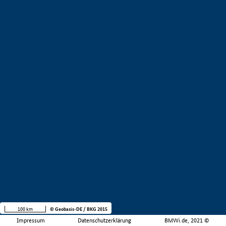
100 km
© Geobasis-DE / BKG 2015
Impressum
Datenschutzerklärung
BMWi.de, 2021 ©