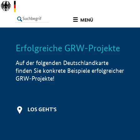
undefined
MENÜ
Erfolgreiche GRW-Projekte
LISTE
Filter
Info
Auf der folgenden Deutschlandkarte
finden Sie konkrete Beispiele erfolgreicher
GRW-Projekte!
LOS GEHT'S