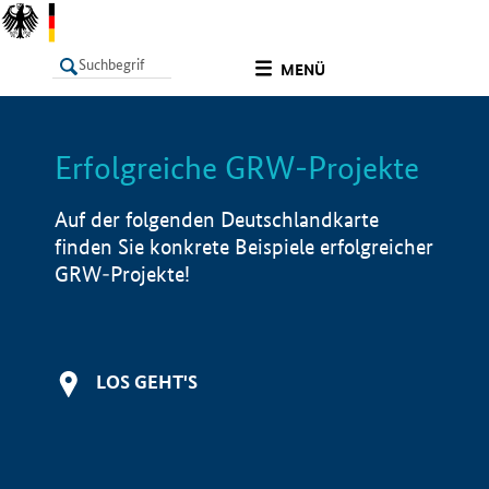
undefined
MENÜ
Erfolgreiche GRW-Projekte
LISTE
Filter
Info
Auf der folgenden Deutschlandkarte
finden Sie konkrete Beispiele erfolgreicher
GRW-Projekte!
LOS GEHT'S