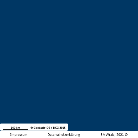
100 km
© Geobasis-DE / BKG 2015
Impressum
Datenschutzerklärung
BMWi.de, 2021 ©