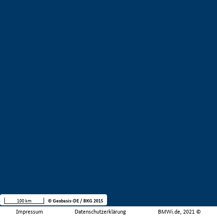
100 km
© Geobasis-DE / BKG 2015
Impressum
Datenschutzerklärung
BMWi.de, 2021 ©