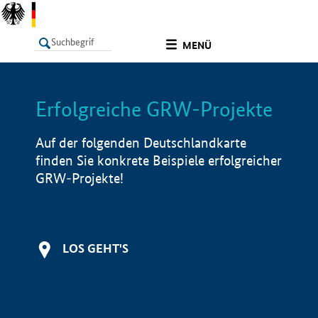
undefined
MENÜ
Erfolgreiche GRW-Projekte
LISTE
Filter
Info
Auf der folgenden Deutschlandkarte
finden Sie konkrete Beispiele erfolgreicher
GRW-Projekte!
LOS GEHT'S