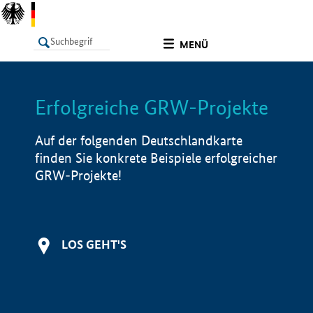
undefined
MENÜ
Erfolgreiche GRW-Projekte
LISTE
Filter
Info
Auf der folgenden Deutschlandkarte
finden Sie konkrete Beispiele erfolgreicher
GRW-Projekte!
LOS GEHT'S