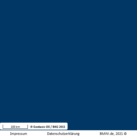
100 km
© Geobasis-DE / BKG 2015
Impressum
Datenschutzerklärung
BMWi.de, 2021 ©