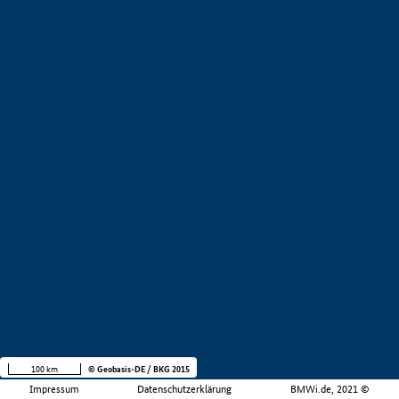
100 km
© Geobasis-DE / BKG 2015
Impressum
Datenschutzerklärung
BMWi.de, 2021 ©