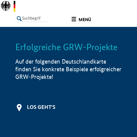
undefined
MENÜ
Erfolgreiche GRW-Projekte
LISTE
Filter
Info
Auf der folgenden Deutschlandkarte
finden Sie konkrete Beispiele erfolgreicher
GRW-Projekte!
LOS GEHT'S