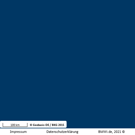
100 km
© Geobasis-DE / BKG 2015
Impressum
Datenschutzerklärung
BMWi.de, 2021 ©