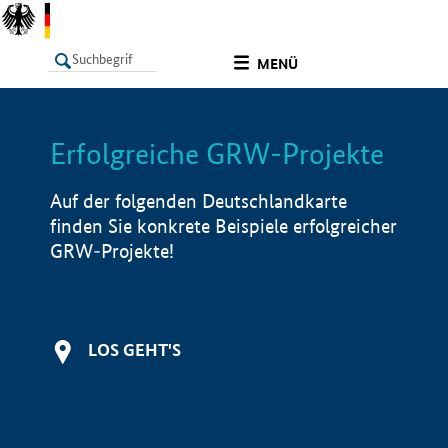
undefined
MENÜ
Erfolgreiche GRW-Projekte
LISTE
Filter
Info
Auf der folgenden Deutschlandkarte
finden Sie konkrete Beispiele erfolgreicher
GRW-Projekte!
LOS GEHT'S