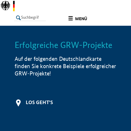
undefined
MENÜ
Erfolgreiche GRW-Projekte
LISTE
Filter
Info
Auf der folgenden Deutschlandkarte
finden Sie konkrete Beispiele erfolgreicher
GRW-Projekte!
LOS GEHT'S