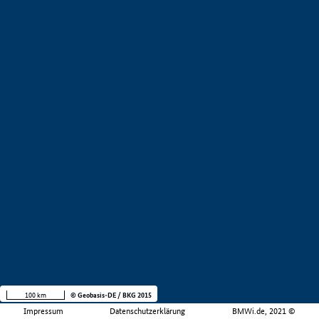
100 km
© Geobasis-DE / BKG 2015
Impressum
Datenschutzerklärung
BMWi.de, 2021 ©