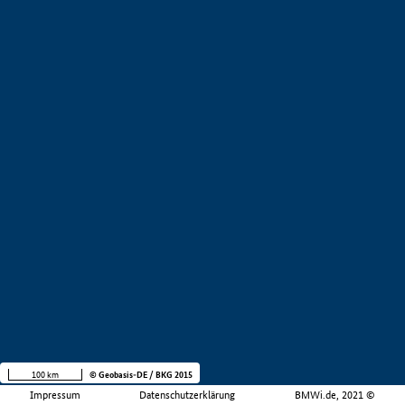
100 km
© Geobasis-DE / BKG 2015
Impressum
Datenschutzerklärung
BMWi.de, 2021 ©