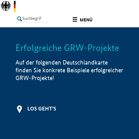
undefined
MENÜ
Erfolgreiche GRW-Projekte
LISTE
Filter
Info
Auf der folgenden Deutschlandkarte
finden Sie konkrete Beispiele erfolgreicher
GRW-Projekte!
LOS GEHT'S