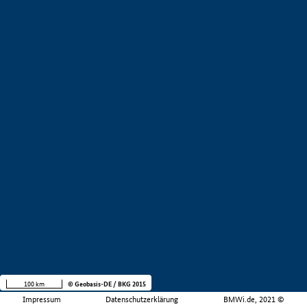
100 km
© Geobasis-DE / BKG 2015
Impressum
Datenschutzerklärung
BMWi.de, 2021 ©