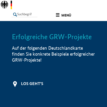
undefined
MENÜ
Erfolgreiche GRW-Projekte
LISTE
Filter
Info
Auf der folgenden Deutschlandkarte
finden Sie konkrete Beispiele erfolgreicher
GRW-Projekte!
LOS GEHT'S