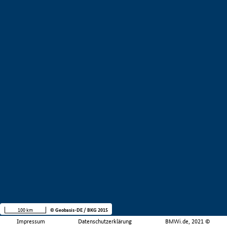
100 km
© Geobasis-DE / BKG 2015
Impressum
Datenschutzerklärung
BMWi.de, 2021 ©