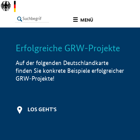
undefined
MENÜ
Erfolgreiche GRW-Projekte
LISTE
Filter
Info
Auf der folgenden Deutschlandkarte
finden Sie konkrete Beispiele erfolgreicher
GRW-Projekte!
LOS GEHT'S