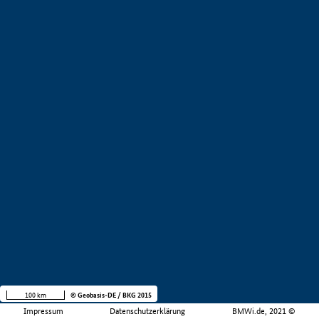
100 km
© Geobasis-DE / BKG 2015
Impressum
Datenschutzerklärung
BMWi.de, 2021 ©