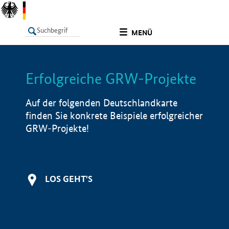
undefined
MENÜ
Erfolgreiche GRW-Projekte
LISTE
Filter
Info
Auf der folgenden Deutschlandkarte
finden Sie konkrete Beispiele erfolgreicher
GRW-Projekte!
LOS GEHT'S