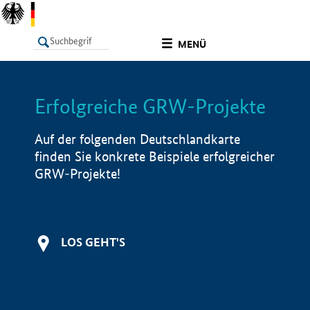
undefined
MENÜ
Erfolgreiche GRW-Projekte
LISTE
Filter
Info
Auf der folgenden Deutschlandkarte
finden Sie konkrete Beispiele erfolgreicher
GRW-Projekte!
LOS GEHT'S