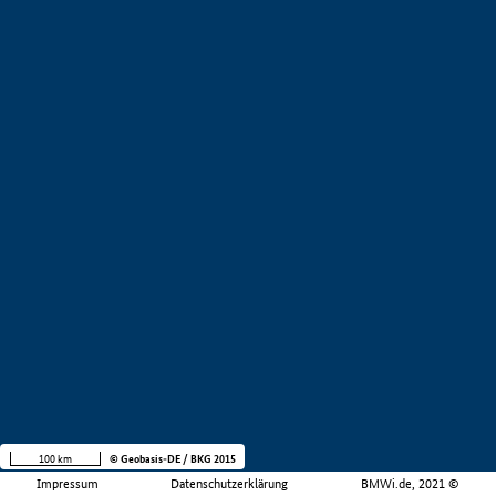
100 km
© Geobasis-DE / BKG 2015
Impressum
Datenschutzerklärung
BMWi.de, 2021 ©