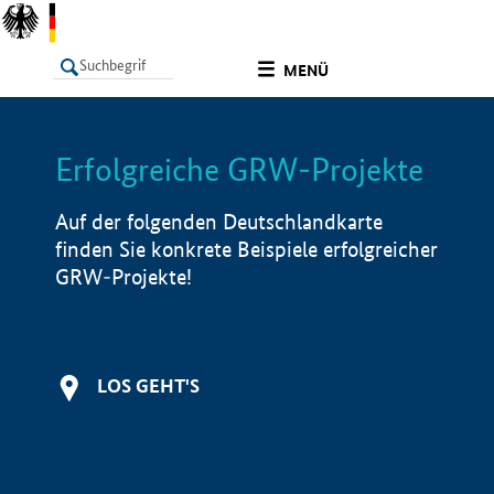
undefined
MENÜ
Erfolgreiche GRW-Projekte
LISTE
Filter
Info
Auf der folgenden Deutschlandkarte
finden Sie konkrete Beispiele erfolgreicher
GRW-Projekte!
LOS GEHT'S