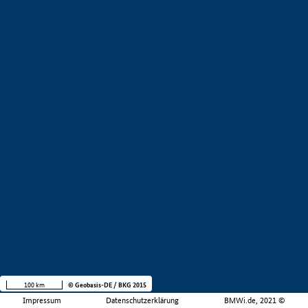
100 km
© Geobasis-DE / BKG 2015
Impressum
Datenschutzerklärung
BMWi.de, 2021 ©